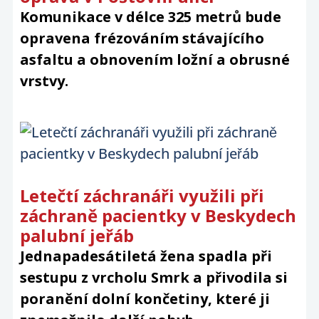
Komunikace v délce 325 metrů bude
opravena frézováním stávajícího
asfaltu a obnovením ložní a obrusné
vrstvy.
Letečtí záchranáři využili při
záchraně pacientky v Beskydech
palubní jeřáb
Jednapadesátiletá žena spadla při
sestupu z vrcholu Smrk a přivodila si
poranění dolní končetiny, které ji