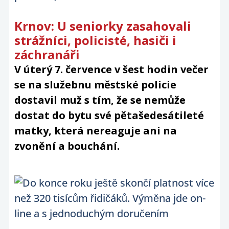
Krnov: U seniorky zasahovali
strážníci, policisté, hasiči i
záchranáři
V úterý 7. července v šest hodin večer
se na služebnu městské policie
dostavil muž s tím, že se nemůže
dostat do bytu své pětašedesátileté
matky, která nereaguje ani na
zvonění a bouchání.