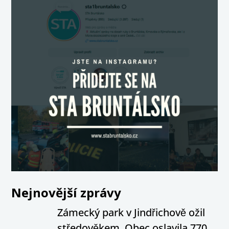
Nejnovější zprávy
Zámecký park v Jindřichově ožil
středověkem. Obec oslavila 770