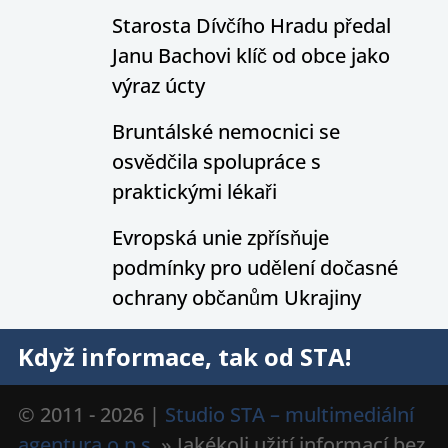
Starosta Dívčího Hradu předal
Janu Bachovi klíč od obce jako
výraz úcty
Bruntálské nemocnici se
osvědčila spolupráce s
praktickými lékaři
Evropská unie zpřísňuje
podmínky pro udělení dočasné
ochrany občanům Ukrajiny
Když informace, tak od STA!
© 2011 - 2026 |
Studio STA – multimediální
agentura o.p.s.
» Jakékoli užití informací bez