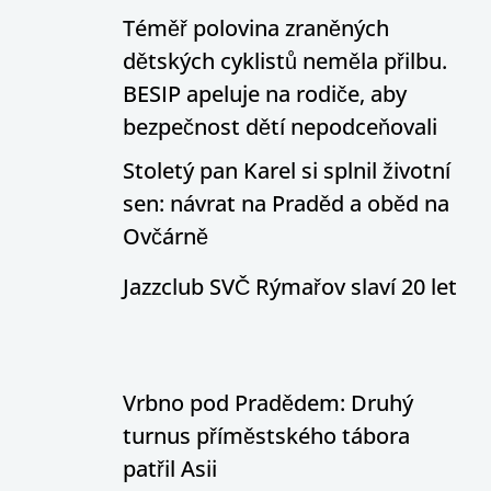
Téměř polovina zraněných
dětských cyklistů neměla přilbu.
BESIP apeluje na rodiče, aby
bezpečnost dětí nepodceňovali
Stoletý pan Karel si splnil životní
sen: návrat na Praděd a oběd na
Ovčárně
Jazzclub SVČ Rýmařov slaví 20 let
Vrbno pod Pradědem: Druhý
turnus příměstského tábora
patřil Asii