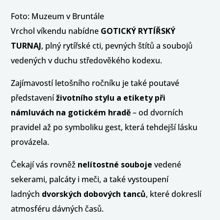
Foto: Muzeum v Bruntále
Vrchol víkendu nabídne
GOTICKÝ RYTÍŘSKÝ
TURNAJ
, plný rytířské cti, pevných štítů a soubojů
vedených v duchu středověkého kodexu.
Zajímavostí letošního ročníku je také poutavé
představení
životního stylu a etikety při
námluvách na gotickém hradě
– od dvorních
pravidel až po symboliku gest, která tehdejší lásku
provázela.
Čekají vás rovněž
nelítostné souboje
vedené
sekerami, palcáty i meči, a také vystoupení
ladných
dvorských dobových tanců
, které dokreslí
atmosféru dávných časů.