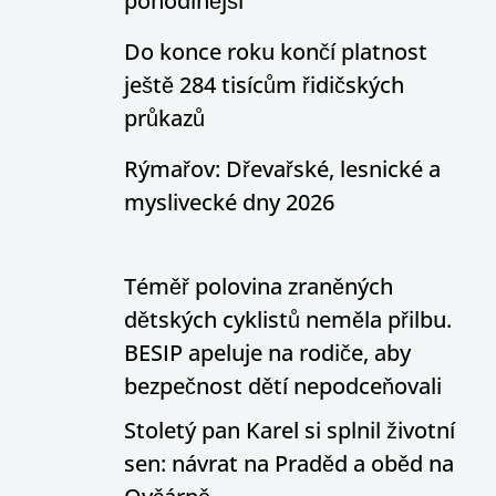
pohodlnější
Do konce roku končí platnost
ještě 284 tisícům řidičských
průkazů
Rýmařov: Dřevařské, lesnické a
myslivecké dny 2026
Téměř polovina zraněných
dětských cyklistů neměla přilbu.
BESIP apeluje na rodiče, aby
bezpečnost dětí nepodceňovali
Stoletý pan Karel si splnil životní
sen: návrat na Praděd a oběd na