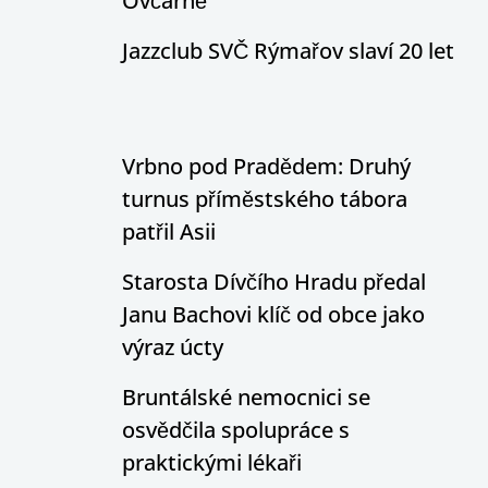
Ovčárně
Jazzclub SVČ Rýmařov slaví 20 let
Vrbno pod Pradědem: Druhý
turnus příměstského tábora
patřil Asii
Starosta Dívčího Hradu předal
Janu Bachovi klíč od obce jako
výraz úcty
Bruntálské nemocnici se
osvědčila spolupráce s
praktickými lékaři