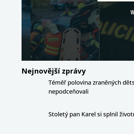
Nejnovější zprávy
Téměř polovina zraněných dětsk
nepodceňovali
Stoletý pan Karel si splnil živ