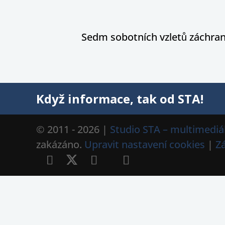
Sedm sobotních vzletů záchran
Když informace, tak od STA!
© 2011 - 2026 |
Studio STA – multimediál
zakázáno.
Upravit nastavení cookies
|
Z