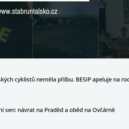
ých cyklistů neměla přilbu. BESIP apeluje na ro
otní sen: návrat na Praděd a oběd na Ovčárně