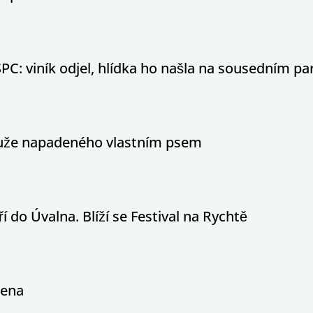
PC: viník odjel, hlídka ho našla na sousedním par
 muže napadeného vlastním psem
í do Úvalna. Blíží se Festival na Rychtě
řena