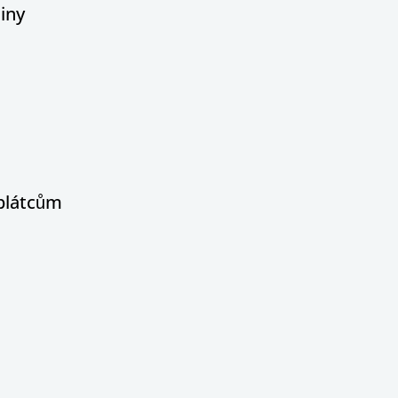
iny
oplátcům