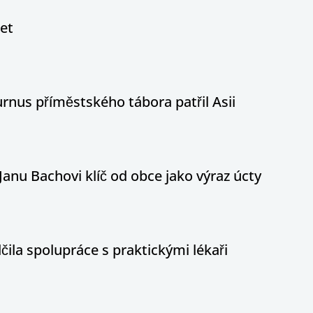
let
nus příměstského tábora patřil Asii
Janu Bachovi klíč od obce jako výraz úcty
ila spolupráce s praktickými lékaři