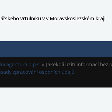
ářského vrtulníku v v Moravskoslezském kraji
ní agentura o.p.s.
» Jakékoli užití informací bez
ásady zpracování osobních údajů