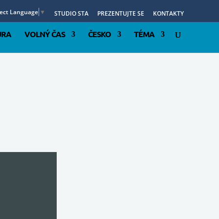
lect Language
▼
STUDIO STA
PREZENTUJTE SE
KONTAKTY
URA
VOLNÝ ČAS
ČESKO
TÉMA