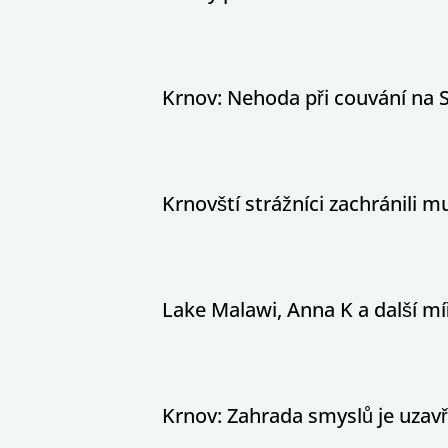
Krnov: Nehoda při couvání na S
Krnovští strážníci zachránili
Lake Malawi, Anna K a další míř
Krnov: Zahrada smyslů je uzav