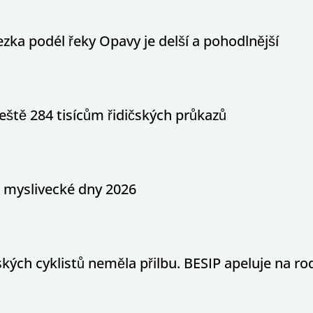
ka podél řeky Opavy je delší a pohodlnější
eště 284 tisícům řidičských průkazů
a myslivecké dny 2026
ých cyklistů neměla přilbu. BESIP apeluje na ro