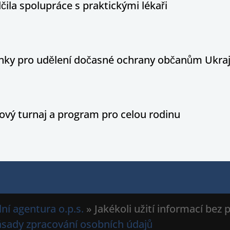
ila spolupráce s praktickými lékaři
ínky pro udělení dočasné ochrany občanům Ukraj
ový turnaj a program pro celou rodinu
ní agentura o.p.s.
» Jakékoli užití informací bez
ásady zpracování osobních údajů