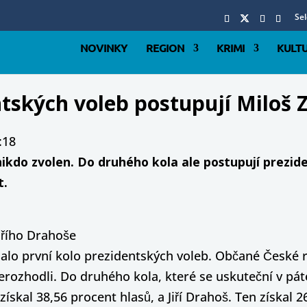
Se
NOVINKY
REGION
KRIMI
KULT
tských voleb postupují Miloš 
:18
ikdo zvolen. Do druhého kola ale postupují prezide
t.
iřího Drahoše
halo první kolo prezidentských voleb. Občané České 
rozhodli. Do druhého kola, které se uskuteční v páte
ískal 38,56 procent hlasů, a Jiří Drahoš. Ten získal 2