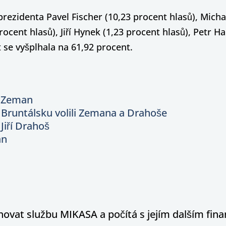
rezidenta Pavel Fischer (10,23 procent hlasů), Micha
ocent hlasů), Jiří Hynek (1,23 procent hlasů), Petr Ha
 se vyšplhala na 61,92
procent.
š Zeman
 Bruntálsku volili Zemana a Drahoše
Jiří Drahoš
an
hovat službu MIKASA a počítá s jejím dalším fi