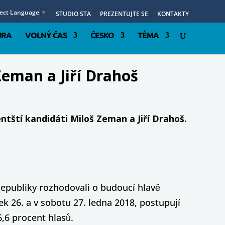
lect Language
▼
STUDIO STA
PREZENTUJTE SE
KONTAKTY
URA
VOLNÝ ČAS
ČESKO
TÉMA
Zeman a Jiří Drahoš
ntští kandidáti Miloš Zeman a Jiří Drahoš.
republiky rozhodovali o budoucí hlavě
k 26. a v sobotu 27. ledna 2018, postupují
6,6 procent hlasů.