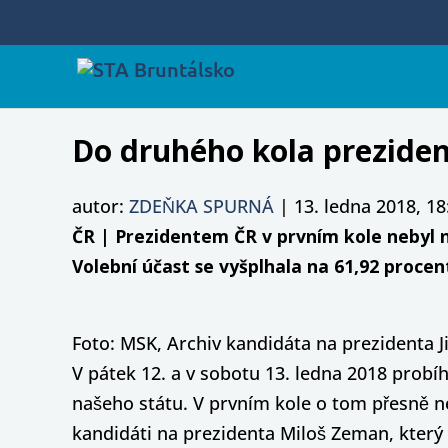
Do druhého kola preziden
autor:
ZDEŇKA SPURNÁ
|
13. ledna 2018, 18
ČR | Prezidentem ČR v prvním kole nebyl n
Volební účast se vyšplhala na 61,92 procen
Foto: MSK, Archiv kandidáta na prezidenta J
V pátek 12. a v sobotu 13. ledna 2018 probí
našeho státu. V prvním kole o tom přesně ne
kandidáti na prezidenta Miloš Zeman, který z