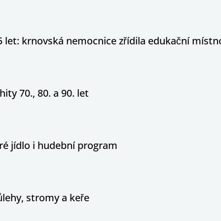
5 let: krnovská nemocnice zřídila edukační místn
ity 70., 80. a 90. let
é jídlo i hudební program
ůlehy, stromy a keře