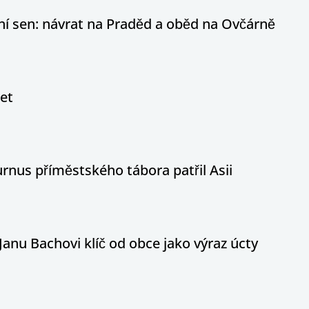
otní sen: návrat na Praděd a oběd na Ovčárně
let
nus příměstského tábora patřil Asii
Janu Bachovi klíč od obce jako výraz úcty