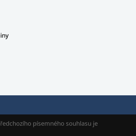
iny
 předchozího písemného souhlasu je