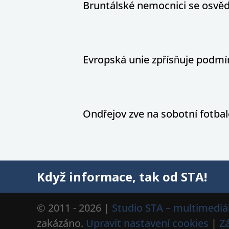
Bruntálské nemocnici se osvědč
Evropská unie zpřísňuje podm
Ondřejov zve na sobotní fotbal
Když informace, tak od STA!
© 2011 - 2026 |
Studio STA – multimediál
zakázáno.
Upravit nastavení cookies
|
Z