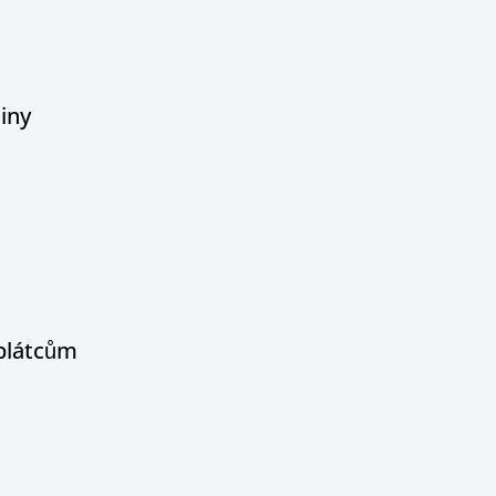
iny
oplátcům