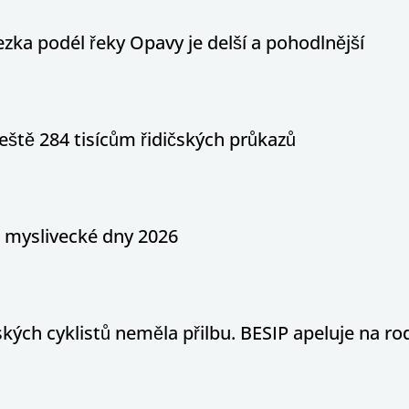
ka podél řeky Opavy je delší a pohodlnější
eště 284 tisícům řidičských průkazů
a myslivecké dny 2026
ých cyklistů neměla přilbu. BESIP apeluje na ro