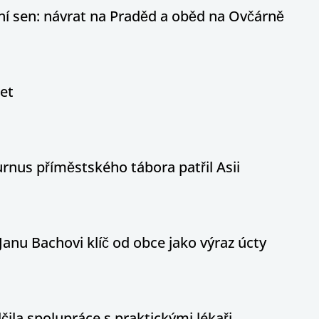
otní sen: návrat na Praděd a oběd na Ovčárně
let
nus příměstského tábora patřil Asii
Janu Bachovi klíč od obce jako výraz úcty
ila spolupráce s praktickými lékaři