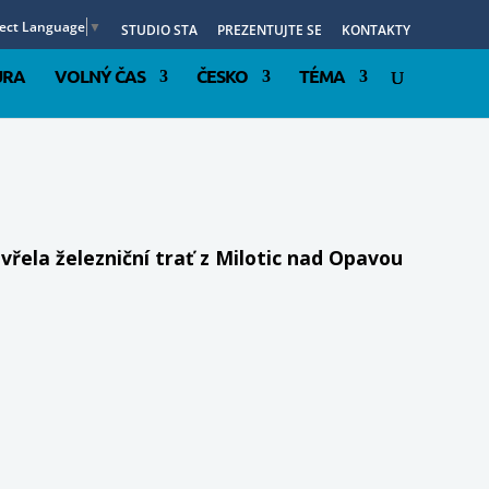
lect Language
▼
STUDIO STA
PREZENTUJTE SE
KONTAKTY
URA
VOLNÝ ČAS
ČESKO
TÉMA
ela železniční trať z Milotic nad Opavou