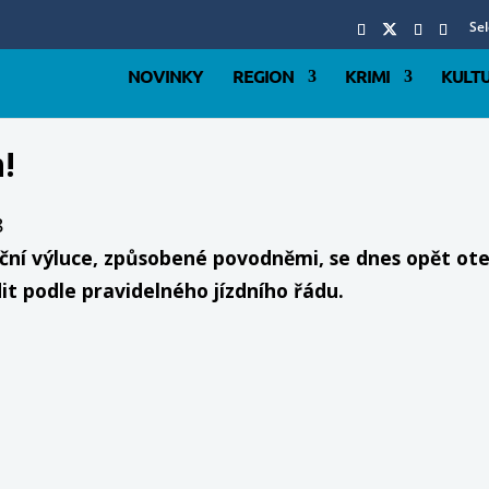
Se
NOVINKY
REGION
KRIMI
KULT
!
8
výluce, způsobené povodněmi, se dnes opět otevř
t podle pravidelného jízdního řádu.