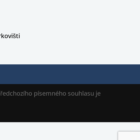
kovišti
 předchozího písemného souhlasu je