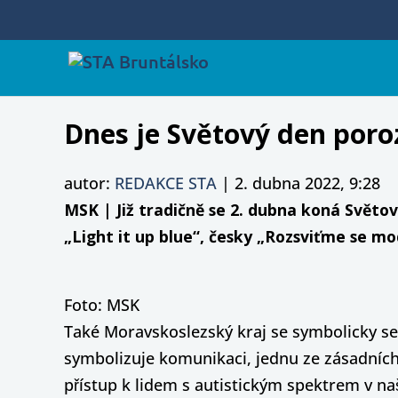
Dnes je Světový den por
autor:
REDAKCE STA
|
2. dubna 2022, 9:28
MSK | Již tradičně se 2. dubna koná Světo
„Light it up blue“, česky „Rozsviťme se mo
Foto: MSK
Také Moravskoslezský kraj se symbolicky s
symbolizuje komunikaci, jednu ze zásadních
přístup k lidem s autistickým spektrem v n