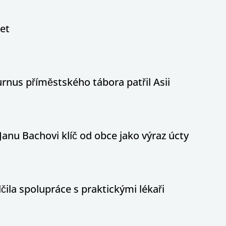
let
nus příměstského tábora patřil Asii
Janu Bachovi klíč od obce jako výraz úcty
ila spolupráce s praktickými lékaři