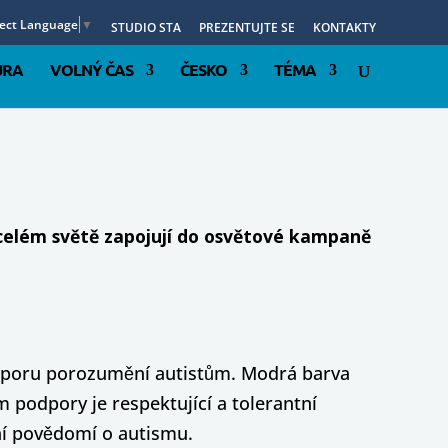
lect Language
▼
STUDIO STA
PREZENTUJTE SE
KONTAKTY
URA
VOLNÝ ČAS
ČESKO
TÉMA
 celém světě zapojují do osvětové kampaně
odporu porozumění autistům. Modrá barva
podpory je respektující a tolerantní
ní povědomí o autismu.