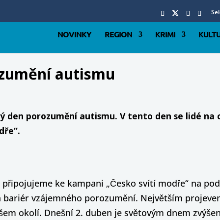
Se
NOVINKY
REGION
KRIMI
KULT
ozumění autismu
vý den porozumění autismu. V tento den se lidé na
dře“.
e připojujeme ke kampani „Česko svítí modře“ na p
 bariér vzájemného porozumění. Největším projevem 
ašem okolí. Dnešní 2. duben je světovým dnem zvýše