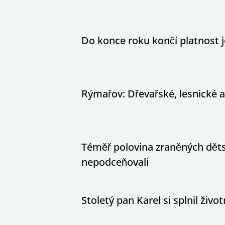
Do konce roku končí platnost j
Rýmařov: Dřevařské, lesnické 
Téměř polovina zraněných dětsk
nepodceňovali
Stoletý pan Karel si splnil živ