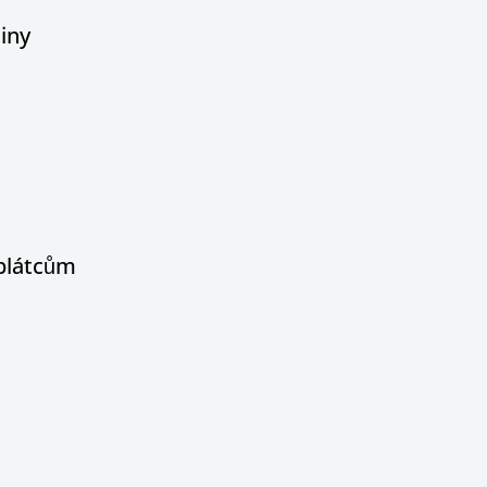
iny
oplátcům