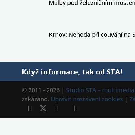
Malby pod železničním mostem
Krnov: Nehoda při couvání na S
Když informace, tak od STA!
© 2011 - 2026 |
Studio STA – multimediál
zakázáno.
Upravit nastavení cookies
|
Z