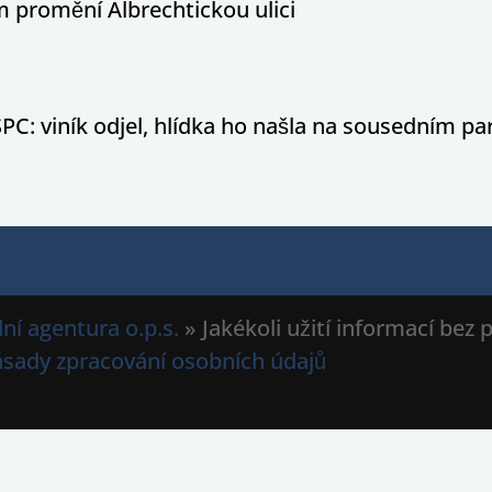
 promění Albrechtickou ulici
PC: viník odjel, hlídka ho našla na sousedním par
ní agentura o.p.s.
» Jakékoli užití informací bez
ásady zpracování osobních údajů