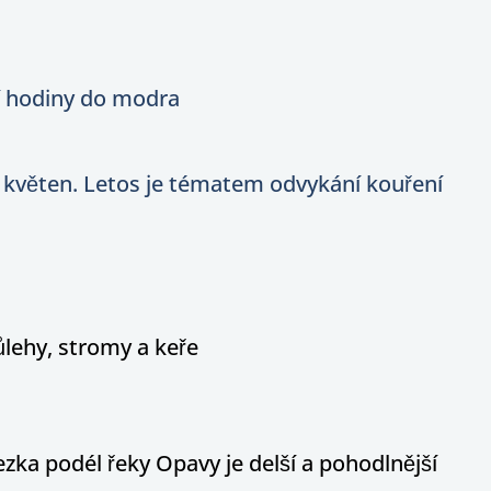
í hodiny do modra
 květen. Letos je tématem odvykání kouření
ůlehy, stromy a keře
ka podél řeky Opavy je delší a pohodlnější