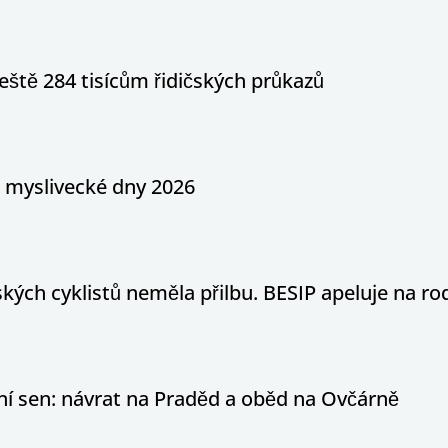
eště 284 tisícům řidičských průkazů
a myslivecké dny 2026
ých cyklistů neměla přilbu. BESIP apeluje na ro
otní sen: návrat na Praděd a oběd na Ovčárně