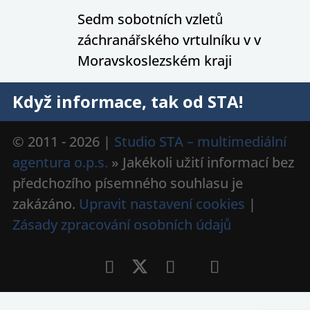
Sedm sobotních vzletů
záchranářského vrtulníku v v
Moravskoslezském kraji
Když informace, tak od STA!
© 2011 - 2026 |
Studio STA – multimediální
agentura o.p.s.
» Jakékoli užití informací bez
předchozího písemného souhlasu je
zakázáno.
Upravit nastavení cookies
|
Zásady zpracování osobních údajů