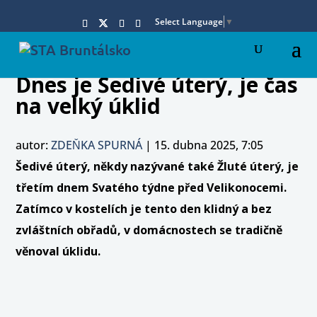
Select Language
▼
Dnes je Šedivé úterý, je čas
na velký úklid
autor:
ZDEŇKA SPURNÁ
|
15. dubna 2025, 7:05
Šedivé úterý, někdy nazývané také Žluté úterý, je
třetím dnem Svatého týdne před Velikonocemi.
Zatímco v kostelích je tento den klidný a bez
zvláštních obřadů, v domácnostech se tradičně
věnoval úklidu.