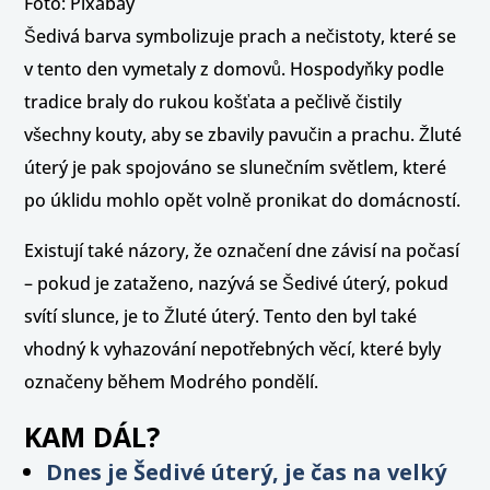
Foto: Pixabay
Šedivá barva symbolizuje prach a nečistoty, které se
v tento den vymetaly z domovů. Hospodyňky podle
tradice braly do rukou košťata a pečlivě čistily
všechny kouty, aby se zbavily pavučin a prachu. Žluté
úterý je pak spojováno se slunečním světlem, které
po úklidu mohlo opět volně pronikat do domácností.
Existují také názory, že označení dne závisí na počasí
– pokud je zataženo, nazývá se Šedivé úterý, pokud
svítí slunce, je to Žluté úterý. Tento den byl také
vhodný k vyhazování nepotřebných věcí, které byly
označeny během Modrého pondělí.
KAM DÁL?
Dnes je Šedivé úterý, je čas na velký