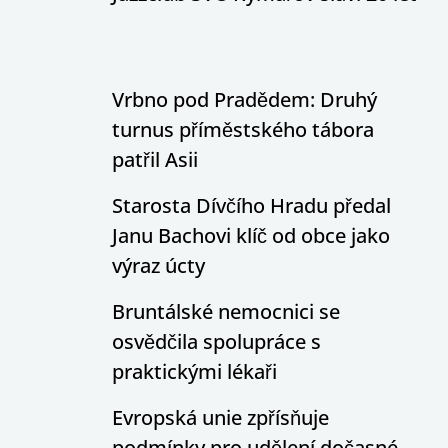
Vrbno pod Pradědem: Druhý
turnus příměstského tábora
patřil Asii
Starosta Dívčího Hradu předal
Janu Bachovi klíč od obce jako
výraz úcty
Bruntálské nemocnici se
osvědčila spolupráce s
praktickými lékaři
Evropská unie zpřísňuje
podmínky pro udělení dočasné