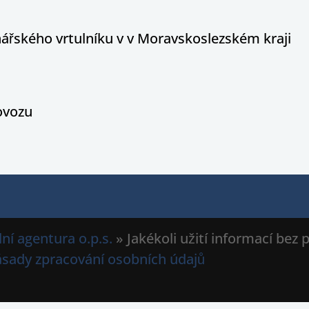
ářského vrtulníku v v Moravskoslezském kraji
rovozu
ní agentura o.p.s.
» Jakékoli užití informací bez
ásady zpracování osobních údajů