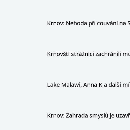
Krnov: Nehoda při couvání na S
Krnovští strážníci zachránili
Lake Malawi, Anna K a další míř
Krnov: Zahrada smyslů je uzav