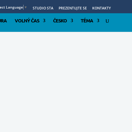
lect Language
▼
STUDIO STA
PREZENTUJTE SE
KONTAKTY
URA
VOLNÝ ČAS
ČESKO
TÉMA