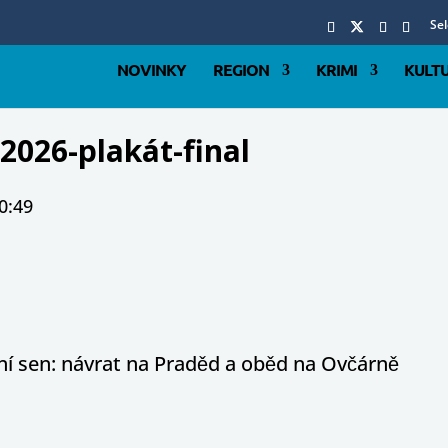
Se
NOVINKY
REGION
KRIMI
KULT
026-plakát-final
0:49
otní sen: návrat na Praděd a oběd na Ovčárně