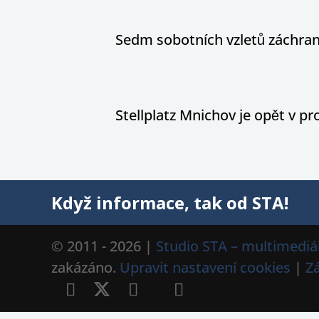
Sedm sobotních vzletů záchran
Stellplatz Mnichov je opět v p
Když informace, tak od STA!
© 2011 - 2026 |
Studio STA – multimediál
zakázáno.
Upravit nastavení cookies
|
Z