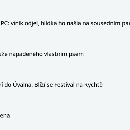
PC: viník odjel, hlídka ho našla na sousedním par
 muže napadeného vlastním psem
í do Úvalna. Blíží se Festival na Rychtě
řena