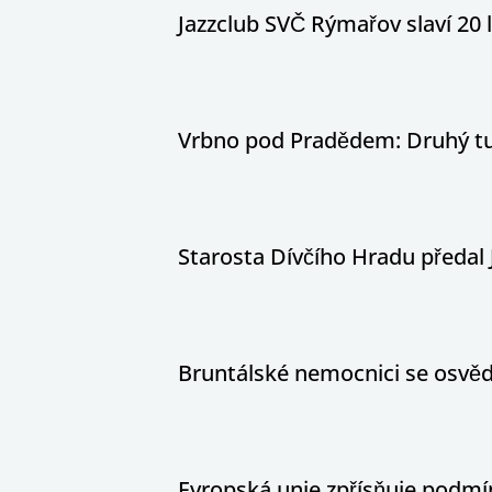
Jazzclub SVČ Rýmařov slaví 20 
Vrbno pod Pradědem: Druhý tur
Starosta Dívčího Hradu předal 
Bruntálské nemocnici se osvědč
Evropská unie zpřísňuje podm