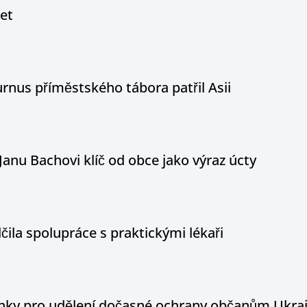
let
nus příměstského tábora patřil Asii
Janu Bachovi klíč od obce jako výraz úcty
ila spolupráce s praktickými lékaři
ínky pro udělení dočasné ochrany občanům Ukraj