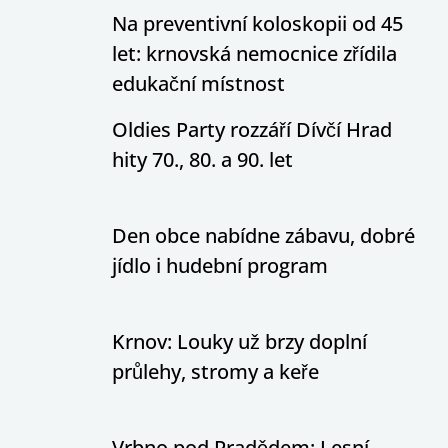
Na preventivní koloskopii od 45
let: krnovská nemocnice zřídila
edukační místnost
Oldies Party rozzáří Dívčí Hrad
hity 70., 80. a 90. let
Den obce nabídne zábavu, dobré
jídlo i hudební program
Krnov: Louky už brzy doplní
průlehy, stromy a keře
Vrbno pod Pradědem: Lesní