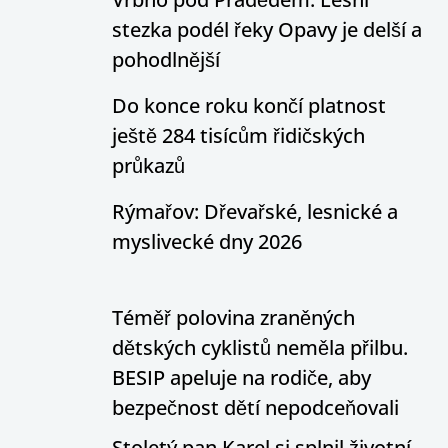
stezka podél řeky Opavy je delší a
pohodlnější
Do konce roku končí platnost
ještě 284 tisícům řidičských
průkazů
Rýmařov: Dřevařské, lesnické a
myslivecké dny 2026
Téměř polovina zraněných
dětských cyklistů neměla přilbu.
BESIP apeluje na rodiče, aby
bezpečnost dětí nepodceňovali
Stoletý pan Karel si splnil životní