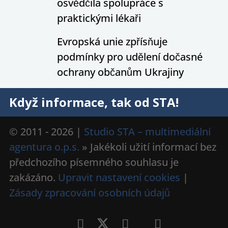
osvědčila spolupráce s
praktickými lékaři
Evropská unie zpřísňuje
podmínky pro udělení dočasné
ochrany občanům Ukrajiny
Když informace, tak od STA!
© 2011 - 2026 |
Studio STA – multimediální
agentura o.p.s.
» Jakékoli užití informací bez
předchozího písemného souhlasu je
zakázáno.
Upravit nastavení cookies
|
Zásady zpracování osobních údajů