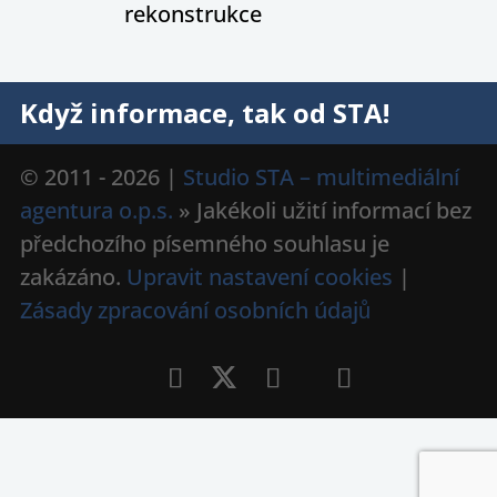
rekonstrukce
Když informace, tak od STA!
© 2011 - 2026 |
Studio STA – multimediální
agentura o.p.s.
» Jakékoli užití informací bez
předchozího písemného souhlasu je
zakázáno.
Upravit nastavení cookies
|
Zásady zpracování osobních údajů