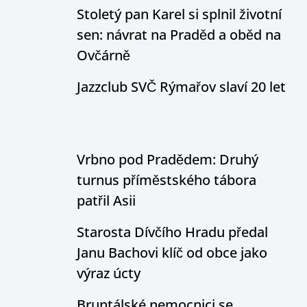
Stoletý pan Karel si splnil životní
sen: návrat na Praděd a oběd na
Ovčárně
Jazzclub SVČ Rýmařov slaví 20 let
Vrbno pod Pradědem: Druhý
turnus příměstského tábora
patřil Asii
Starosta Dívčího Hradu předal
Janu Bachovi klíč od obce jako
výraz úcty
Bruntálské nemocnici se