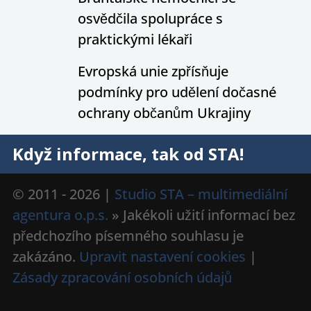
osvědčila spolupráce s
praktickými lékaři
Evropská unie zpřísňuje
podmínky pro udělení dočasné
ochrany občanům Ukrajiny
Když informace, tak od STA!
© 2011 - 2026 |
Studio STA – multimediální
agentura o.p.s.
» Jakékoli užití informací bez
předchozího písemného souhlasu je
zakázáno.
Upravit nastavení cookies
|
Zásady zpracování osobních údajů