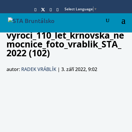
Select Language
▼
vyroci_110_let_krnovska_ne
mocnice_foto_vrablik_STA_
2022 (102)
autor:
RADEK VRÁBLÍK
|
3. září 2022, 9:02