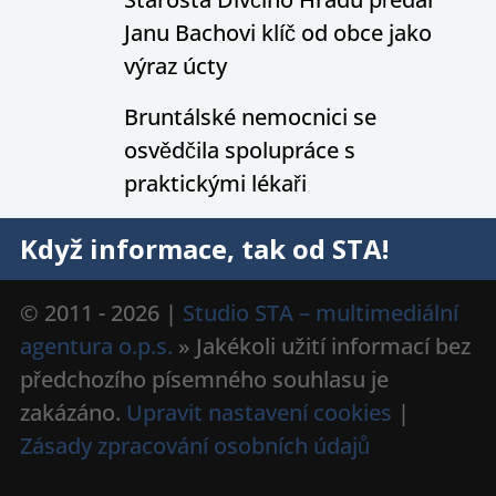
Janu Bachovi klíč od obce jako
výraz úcty
Bruntálské nemocnici se
osvědčila spolupráce s
praktickými lékaři
Když informace, tak od STA!
© 2011 - 2026 |
Studio STA – multimediální
agentura o.p.s.
» Jakékoli užití informací bez
předchozího písemného souhlasu je
zakázáno.
Upravit nastavení cookies
|
Zásady zpracování osobních údajů