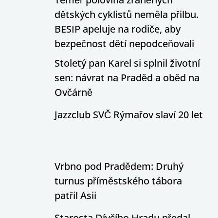
dětských cyklistů neměla přilbu.
BESIP apeluje na rodiče, aby
bezpečnost dětí nepodceňovali
Stoletý pan Karel si splnil životní
sen: návrat na Praděd a oběd na
Ovčárně
Jazzclub SVČ Rýmařov slaví 20 let
Vrbno pod Pradědem: Druhý
turnus příměstského tábora
patřil Asii
Starosta Dívčího Hradu předal