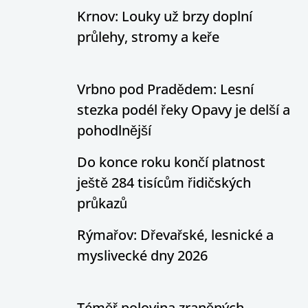
Krnov: Louky už brzy doplní
průlehy, stromy a keře
Vrbno pod Pradědem: Lesní
stezka podél řeky Opavy je delší a
pohodlnější
Do konce roku končí platnost
ještě 284 tisícům řidičských
průkazů
Rýmařov: Dřevařské, lesnické a
myslivecké dny 2026
Téměř polovina zraněných