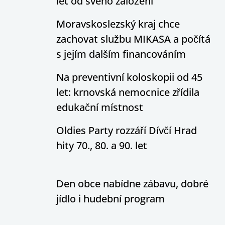
let od svého založení
Moravskoslezský kraj chce
zachovat službu MIKASA a počítá
s jejím dalším financováním
Na preventivní koloskopii od 45
let: krnovská nemocnice zřídila
edukační místnost
Oldies Party rozzáří Dívčí Hrad
hity 70., 80. a 90. let
Den obce nabídne zábavu, dobré
jídlo i hudební program