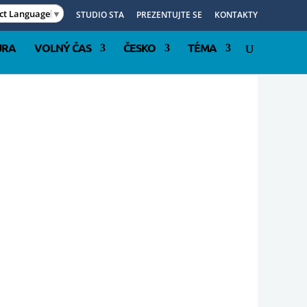
ect Language
▼
STUDIO STA
PREZENTUJTE SE
KONTAKTY
URA
VOLNÝ ČAS
ČESKO
TÉMA