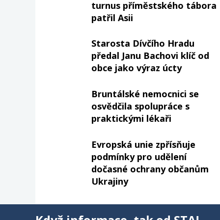
turnus příměstského tábora
patřil Asii
Starosta Dívčího Hradu
předal Janu Bachovi klíč od
obce jako výraz úcty
Bruntálské nemocnici se
osvědčila spolupráce s
praktickými lékaři
Evropská unie zpřísňuje
podmínky pro udělení
dočasné ochrany občanům
Ukrajiny
Když informace, tak od STA!