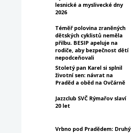
lesnické a myslivecké dny
2026
Téměř polovina zraněných
dětských cyklistů neměla
přilbu. BESIP apeluje na
rodiče, aby bezpečnost dětí
nepodceňovali
Stoletý pan Karel si splnil
životní sen: návrat na
Praděd a oběd na Ovčárně
Jazzclub SVČ Rýmařov slaví
20 let
Vrbno pod Pradědem: Druhý