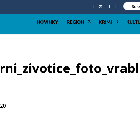
Sel
NOVINKY
REGION
KRIMI
KULT
ni_zivotice_foto_vrabl
:20