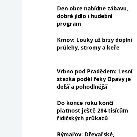
Den obce nabídne zábavu,
dobré jídlo i hudební
program
Krnov: Louky už brzy doplní
průlehy, stromy a keře
Vrbno pod Pradědem: Lesní
stezka podél řeky Opavy je
delší a pohodlnější
Do konce roku končí
platnost ještě 284 tisícům
řidičských průkazů
Rýmařov: Dřevařské,