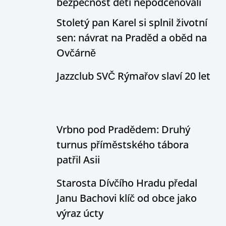
bezpečnost dětí nepodceňovali
Stoletý pan Karel si splnil životní
sen: návrat na Praděd a oběd na
Ovčárně
Jazzclub SVČ Rýmařov slaví 20 let
Vrbno pod Pradědem: Druhý
turnus příměstského tábora
patřil Asii
Starosta Dívčího Hradu předal
Janu Bachovi klíč od obce jako
výraz úcty