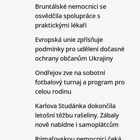
Bruntálské nemocnici se
osvědčila spolupráce s
praktickými lékaři
Evropská unie zpřísňuje
podmínky pro udělení dočasné
ochrany občanům Ukrajiny
Ondřejov zve na sobotní
fotbalový turnaj a program pro
celou rodinu
Karlova Studánka dokončila
letošní těžbu rašeliny. Zábaly
nově nabídne i samoplátcům
Rýmařovskou nemocnici čeká