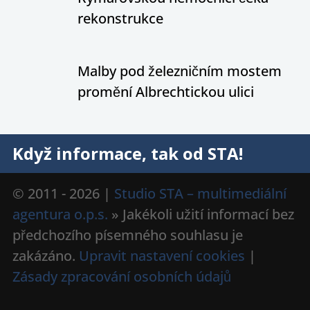
rekonstrukce
Malby pod železničním mostem
promění Albrechtickou ulici
Když informace, tak od STA!
© 2011 - 2026 |
Studio STA – multimediální
agentura o.p.s.
» Jakékoli užití informací bez
předchozího písemného souhlasu je
zakázáno.
Upravit nastavení cookies
|
Zásady zpracování osobních údajů