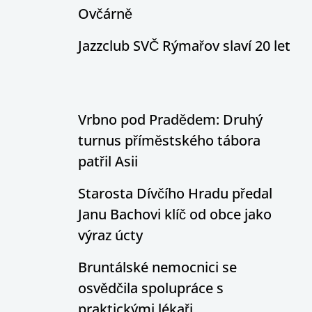
Ovčárně
Jazzclub SVČ Rýmařov slaví 20 let
Vrbno pod Pradědem: Druhý
turnus příměstského tábora
patřil Asii
Starosta Dívčího Hradu předal
Janu Bachovi klíč od obce jako
výraz úcty
Bruntálské nemocnici se
osvědčila spolupráce s
praktickými lékaři