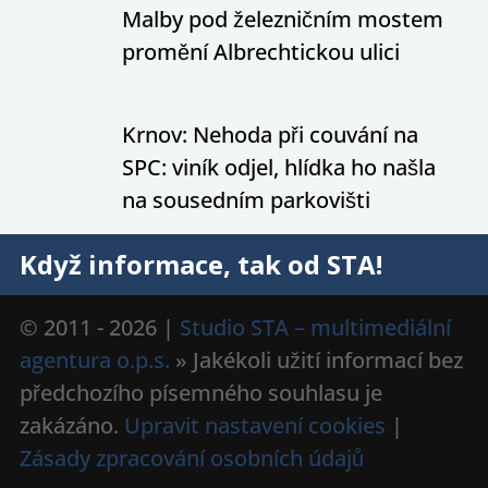
Malby pod železničním mostem
promění Albrechtickou ulici
Krnov: Nehoda při couvání na
SPC: viník odjel, hlídka ho našla
na sousedním parkovišti
Když informace, tak od STA!
© 2011 - 2026 |
Studio STA – multimediální
agentura o.p.s.
» Jakékoli užití informací bez
předchozího písemného souhlasu je
zakázáno.
Upravit nastavení cookies
|
Zásady zpracování osobních údajů