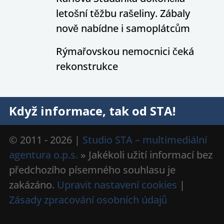
letošní těžbu rašeliny. Zábaly
nově nabídne i samoplátcům
Rýmařovskou nemocnici čeká
rekonstrukce
Když informace, tak od STA!
© 2011 - 2026 |
Studio STA – multimediální
agentura o.p.s.
» Jakékoli užití informací bez
předchozího písemného souhlasu je
zakázáno.
Upravit nastavení cookies
|
Zásady zpracování osobních údajů