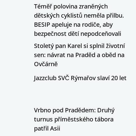
Téměř polovina zraněných
dětských cyklistů neměla přilbu.
BESIP apeluje na rodiče, aby
bezpečnost dětí nepodceňovali
Stoletý pan Karel si splnil životní
sen: návrat na Praděd a oběd na
Ovčárně
Jazzclub SVČ Rýmařov slaví 20 let
Vrbno pod Pradědem: Druhý
turnus příměstského tábora
patřil Asii