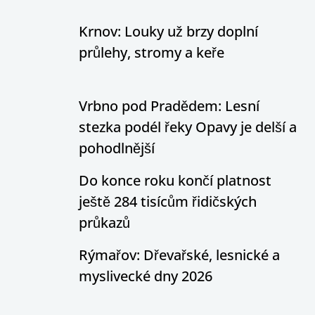
Krnov: Louky už brzy doplní
průlehy, stromy a keře
Vrbno pod Pradědem: Lesní
stezka podél řeky Opavy je delší a
pohodlnější
Do konce roku končí platnost
ještě 284 tisícům řidičských
průkazů
Rýmařov: Dřevařské, lesnické a
myslivecké dny 2026