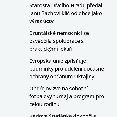
Starosta Dívčího Hradu předal
Janu Bachovi klíč od obce jako
výraz úcty
Bruntálské nemocnici se
osvědčila spolupráce s
praktickými lékaři
Evropská unie zpřísňuje
podmínky pro udělení dočasné
ochrany občanům Ukrajiny
Ondřejov zve na sobotní
fotbalový turnaj a program pro
celou rodinu
Karlova Studánka dokončila