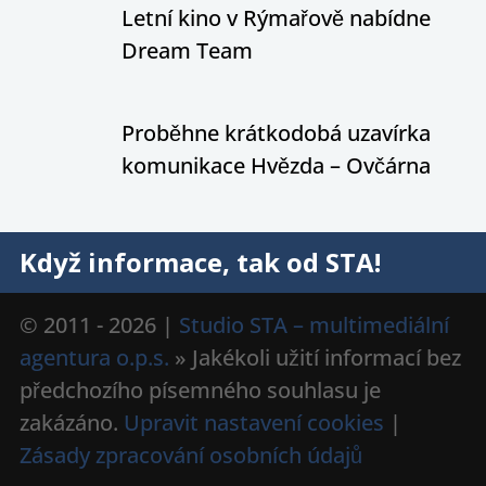
Letní kino v Rýmařově nabídne
Dream Team
Proběhne krátkodobá uzavírka
komunikace Hvězda – Ovčárna
Když informace, tak od STA!
© 2011 - 2026 |
Studio STA – multimediální
agentura o.p.s.
» Jakékoli užití informací bez
předchozího písemného souhlasu je
zakázáno.
Upravit nastavení cookies
|
Zásady zpracování osobních údajů