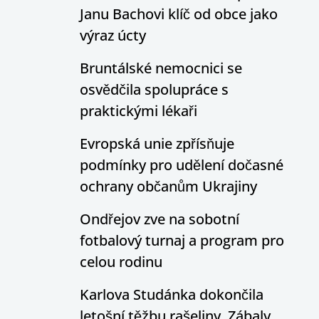
Janu Bachovi klíč od obce jako
výraz úcty
Bruntálské nemocnici se
osvědčila spolupráce s
praktickými lékaři
Evropská unie zpřísňuje
podmínky pro udělení dočasné
ochrany občanům Ukrajiny
Ondřejov zve na sobotní
fotbalový turnaj a program pro
celou rodinu
Karlova Studánka dokončila
letošní těžbu rašeliny. Zábaly