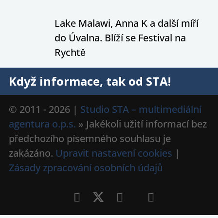
Lake Malawi, Anna K a další míří
do Úvalna. Blíží se Festival na
Rychtě
Když informace, tak od STA!
© 2011 - 2026 |
Studio STA – multimediální
agentura o.p.s.
» Jakékoli užití informací bez
předchozího písemného souhlasu je
zakázáno.
Upravit nastavení cookies
|
Zásady zpracování osobních údajů