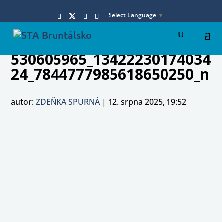
Select Language
▼
530605965_13422230174034
24_7844777985618650250_n
autor:
ZDEŇKA SPURNÁ
|
12. srpna 2025, 19:52