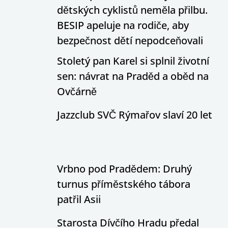
dětských cyklistů neměla přilbu.
BESIP apeluje na rodiče, aby
bezpečnost dětí nepodceňovali
Stoletý pan Karel si splnil životní
sen: návrat na Praděd a oběd na
Ovčárně
Jazzclub SVČ Rýmařov slaví 20 let
Vrbno pod Pradědem: Druhý
turnus příměstského tábora
patřil Asii
Starosta Dívčího Hradu předal