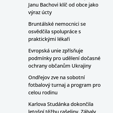
Janu Bachovi klíč od obce jako
výraz úcty
Bruntálské nemocnici se
osvědčila spolupráce s
praktickými lékaři
Evropská unie zpřísňuje
podmínky pro udělení dočasné
ochrany občanům Ukrajiny
Ondřejov zve na sobotní
fotbalový turnaj a program pro
celou rodinu
Karlova Studánka dokončila
letošní těžbu rašeliny. Zábaly