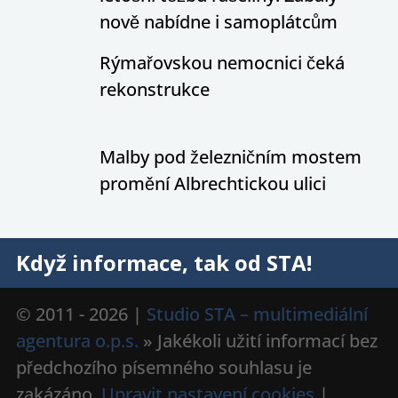
nově nabídne i samoplátcům
Rýmařovskou nemocnici čeká
rekonstrukce
Malby pod železničním mostem
promění Albrechtickou ulici
Když informace, tak od STA!
© 2011 - 2026 |
Studio STA – multimediální
agentura o.p.s.
» Jakékoli užití informací bez
předchozího písemného souhlasu je
zakázáno.
Upravit nastavení cookies
|