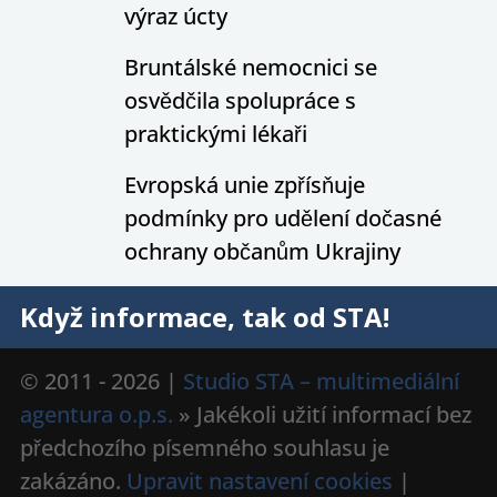
výraz úcty
Bruntálské nemocnici se
osvědčila spolupráce s
praktickými lékaři
Evropská unie zpřísňuje
podmínky pro udělení dočasné
ochrany občanům Ukrajiny
Když informace, tak od STA!
© 2011 - 2026 |
Studio STA – multimediální
agentura o.p.s.
» Jakékoli užití informací bez
předchozího písemného souhlasu je
zakázáno.
Upravit nastavení cookies
|