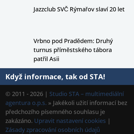
Jazzclub SVČ Rýmařov slaví 20 let
Vrbno pod Pradědem: Druhý
turnus příměstského tábora
patřil Asii
Když informace, tak od STA!
© 2011 - 2026 |
Studio STA – multimediální
agentura o.p.s.
» Jakékoli užití informací bez
předchozího písemného souhlasu je
zakázáno.
Upravit nastavení cookies
|
Zásady zpracování osobních údajů