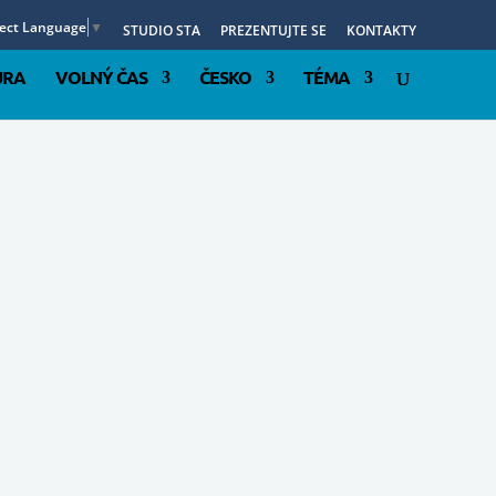
lect Language
▼
STUDIO STA
PREZENTUJTE SE
KONTAKTY
URA
VOLNÝ ČAS
ČESKO
TÉMA