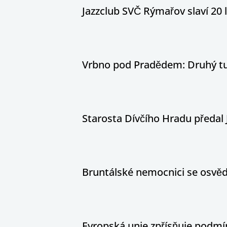
Jazzclub SVČ Rýmařov slaví 20 
Vrbno pod Pradědem: Druhý tur
Starosta Dívčího Hradu předal 
Bruntálské nemocnici se osvědč
Evropská unie zpřísňuje podm