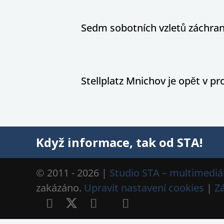
Sedm sobotních vzletů záchran
Stellplatz Mnichov je opět v p
Když informace, tak od STA!
© 2011 - 2026 |
Studio STA – multimediál
zakázáno.
Upravit nastavení cookies
|
Z