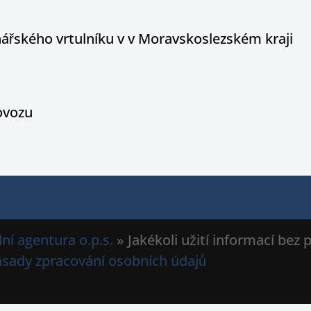
ářského vrtulníku v v Moravskoslezském kraji
rovozu
ní agentura o.p.s.
» Jakékoli užití informací bez
ásady zpracování osobních údajů