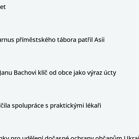
let
nus příměstského tábora patřil Asii
Janu Bachovi klíč od obce jako výraz úcty
ila spolupráce s praktickými lékaři
ínky pro udělení dočasné ochrany občanům Ukraj