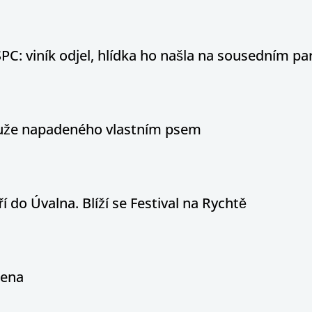
PC: viník odjel, hlídka ho našla na sousedním par
 muže napadeného vlastním psem
í do Úvalna. Blíží se Festival na Rychtě
řena