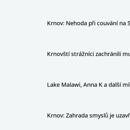
Krnov: Nehoda při couvání na S
Krnovští strážníci zachránili
Lake Malawi, Anna K a další míř
Krnov: Zahrada smyslů je uzav