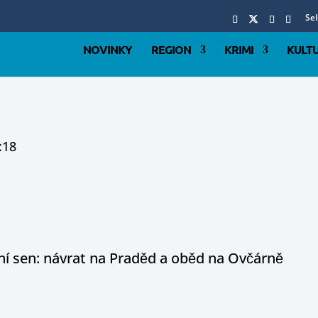
Se
NOVINKY
REGION
KRIMI
KULT
:18
otní sen: návrat na Praděd a oběd na Ovčárně