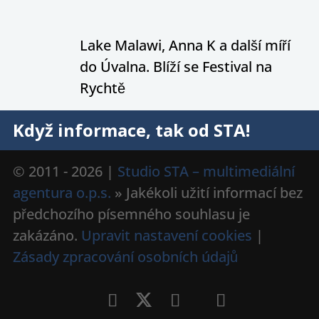
Lake Malawi, Anna K a další míří
do Úvalna. Blíží se Festival na
Rychtě
Když informace, tak od STA!
© 2011 - 2026 |
Studio STA – multimediální
agentura o.p.s.
» Jakékoli užití informací bez
předchozího písemného souhlasu je
zakázáno.
Upravit nastavení cookies
|
Zásady zpracování osobních údajů