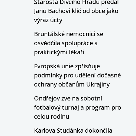
Starosta Dívčího Hradu předal
Janu Bachovi klíč od obce jako
výraz úcty
Bruntálské nemocnici se
osvědčila spolupráce s
praktickými lékaři
Evropská unie zpřísňuje
podmínky pro udělení dočasné
ochrany občanům Ukrajiny
Ondřejov zve na sobotní
fotbalový turnaj a program pro
celou rodinu
Karlova Studánka dokončila