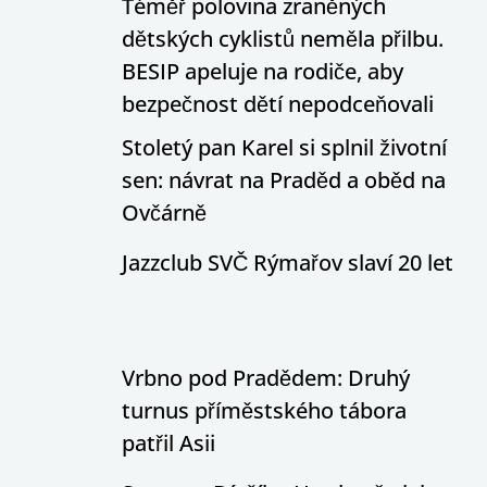
Téměř polovina zraněných
dětských cyklistů neměla přilbu.
BESIP apeluje na rodiče, aby
bezpečnost dětí nepodceňovali
Stoletý pan Karel si splnil životní
sen: návrat na Praděd a oběd na
Ovčárně
Jazzclub SVČ Rýmařov slaví 20 let
Vrbno pod Pradědem: Druhý
turnus příměstského tábora
patřil Asii