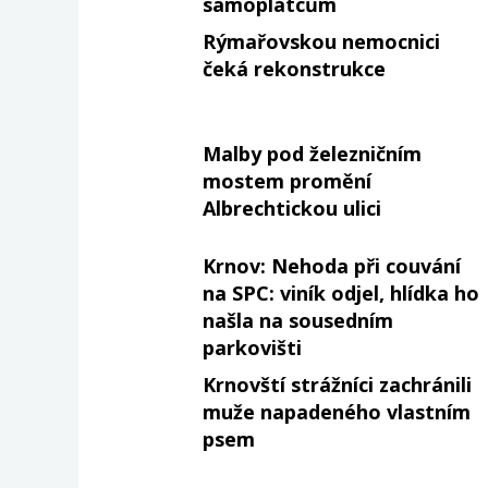
samoplátcům
Rýmařovskou nemocnici
čeká rekonstrukce
Malby pod železničním
mostem promění
Albrechtickou ulici
Krnov: Nehoda při couvání
na SPC: viník odjel, hlídka ho
našla na sousedním
parkovišti
Krnovští strážníci zachránili
muže napadeného vlastním
psem