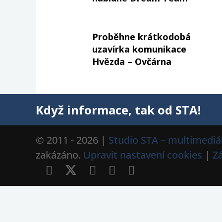
Proběhne krátkodobá
uzavírka komunikace
Hvězda – Ovčárna
Když informace, tak od STA!
© 2011 - 2026 |
Studio STA – multimediál
zakázáno.
Upravit nastavení cookies
|
Z