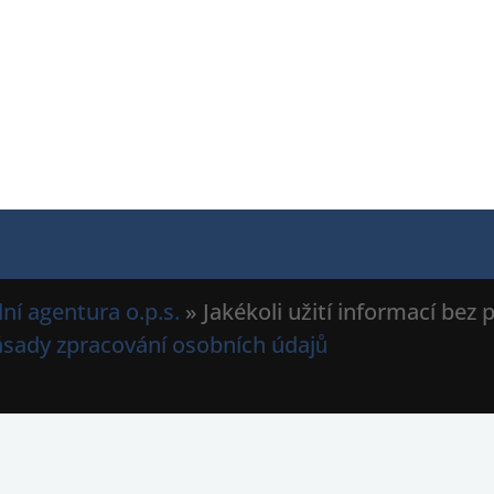
ní agentura o.p.s.
» Jakékoli užití informací bez
ásady zpracování osobních údajů