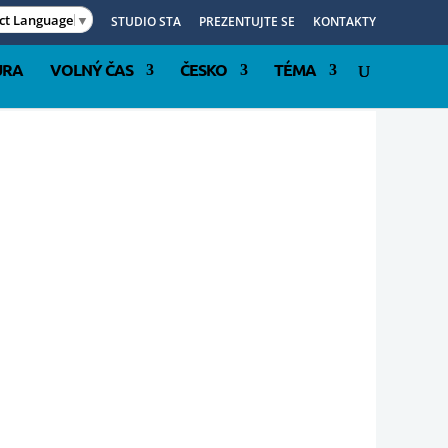
ect Language
▼
STUDIO STA
PREZENTUJTE SE
KONTAKTY
URA
VOLNÝ ČAS
ČESKO
TÉMA