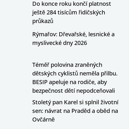
Do konce roku končí platnost
ještě 284 tisícům řidičských
průkazů
Rýmařov: Dřevařské, lesnické a
myslivecké dny 2026
Téměř polovina zraněných
dětských cyklistů neměla přilbu.
BESIP apeluje na rodiče, aby
bezpečnost dětí nepodceňovali
Stoletý pan Karel si splnil životní
sen: návrat na Praděd a oběd na
Ovčárně