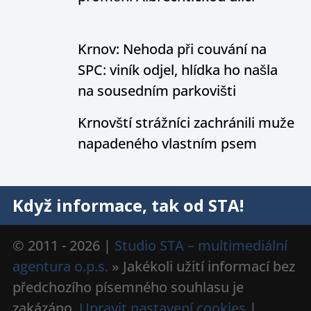
Krnov: Nehoda při couvání na
SPC: viník odjel, hlídka ho našla
na sousedním parkovišti
Krnovští strážníci zachránili muže
napadeného vlastním psem
Když informace, tak od STA!
© 2011 - 2026 |
Studio STA – multimediální
agentura o.p.s.
» Jakékoli užití informací bez
předchozího písemného souhlasu je
zakázáno.
Upravit nastavení cookies
|