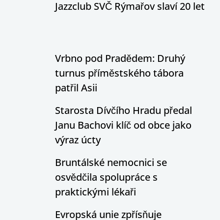
Jazzclub SVČ Rýmařov slaví 20 let
Vrbno pod Pradědem: Druhý
turnus příměstského tábora
patřil Asii
Starosta Dívčího Hradu předal
Janu Bachovi klíč od obce jako
výraz úcty
Bruntálské nemocnici se
osvědčila spolupráce s
praktickými lékaři
Evropská unie zpřísňuje