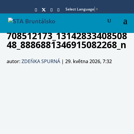
Select Language
▼
708512173_13142833408508
48_8886881346915082268_n
autor:
ZDEŇKA SPURNÁ
|
29. května 2026, 7:32