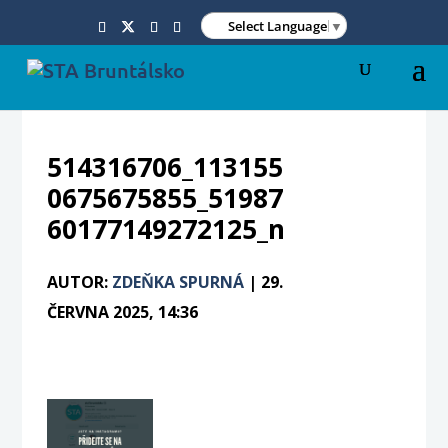
Select Language
▼
514316706_113155
0675675855_51987
60177149272125_n
AUTOR:
ZDEŇKA SPURNÁ
|
29.
ČERVNA 2025, 14:36