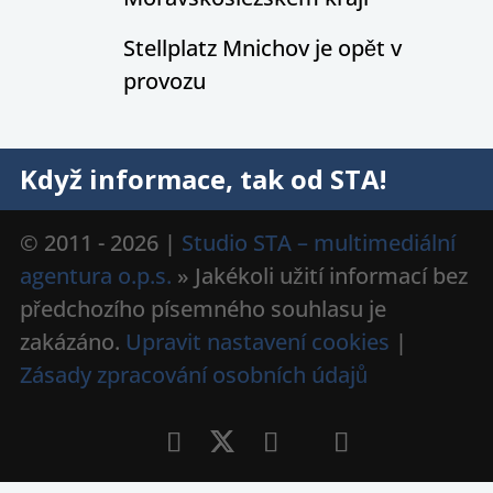
Stellplatz Mnichov je opět v
provozu
Když informace, tak od STA!
© 2011 - 2026 |
Studio STA – multimediální
agentura o.p.s.
» Jakékoli užití informací bez
předchozího písemného souhlasu je
zakázáno.
Upravit nastavení cookies
|
Zásady zpracování osobních údajů