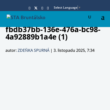
Select Language
▼
fbdb37bb-136e-476a-bc98-
4a92889b1a4e (1)
autor:
ZDEŇKA SPURNÁ
|
3. listopadu 2025, 7:34