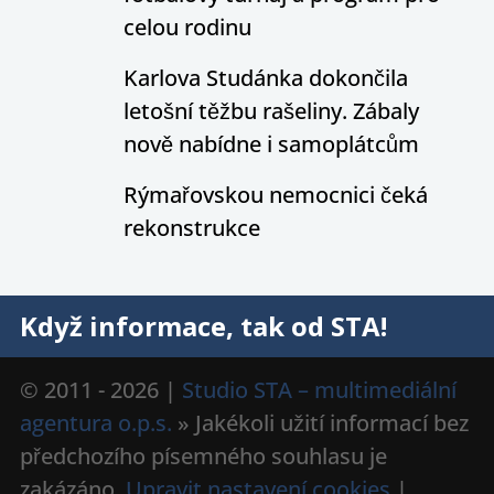
celou rodinu
Karlova Studánka dokončila
letošní těžbu rašeliny. Zábaly
nově nabídne i samoplátcům
Rýmařovskou nemocnici čeká
rekonstrukce
Když informace, tak od STA!
© 2011 - 2026 |
Studio STA – multimediální
agentura o.p.s.
» Jakékoli užití informací bez
předchozího písemného souhlasu je
zakázáno.
Upravit nastavení cookies
|