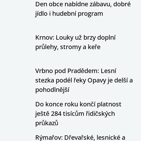
Den obce nabídne zábavu, dobré
jídlo i hudební program
Krnov: Louky už brzy doplní
průlehy, stromy a keře
Vrbno pod Pradědem: Lesní
stezka podél řeky Opavy je delší a
pohodlnější
Do konce roku končí platnost
ještě 284 tisícům řidičských
průkazů
Rýmařov: Dřevařské, lesnické a