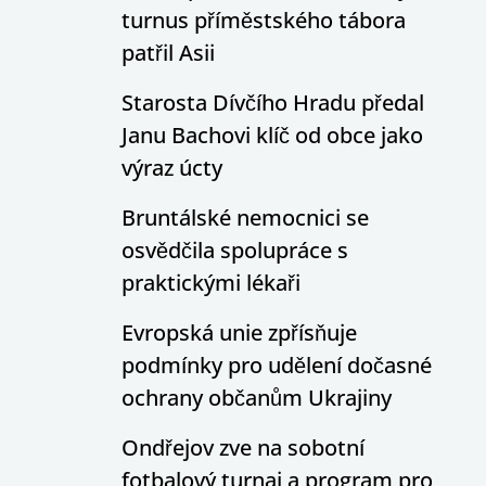
turnus příměstského tábora
patřil Asii
Starosta Dívčího Hradu předal
Janu Bachovi klíč od obce jako
výraz úcty
Bruntálské nemocnici se
osvědčila spolupráce s
praktickými lékaři
Evropská unie zpřísňuje
podmínky pro udělení dočasné
ochrany občanům Ukrajiny
Ondřejov zve na sobotní
fotbalový turnaj a program pro