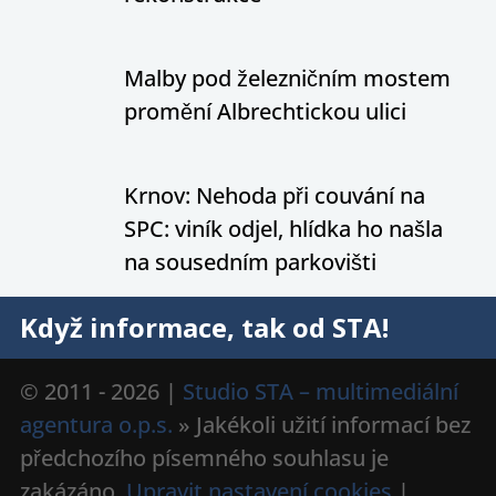
Malby pod železničním mostem
promění Albrechtickou ulici
Krnov: Nehoda při couvání na
SPC: viník odjel, hlídka ho našla
na sousedním parkovišti
Když informace, tak od STA!
© 2011 - 2026 |
Studio STA – multimediální
agentura o.p.s.
» Jakékoli užití informací bez
předchozího písemného souhlasu je
zakázáno.
Upravit nastavení cookies
|