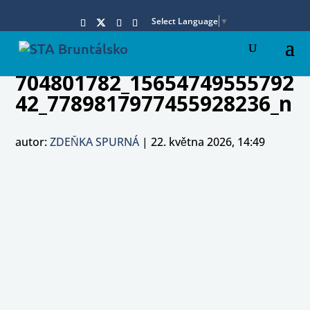
Select Language
▼
704801782_15654749555792
42_7789817977455928236_n
autor:
ZDEŇKA SPURNÁ
|
22. května 2026, 14:49