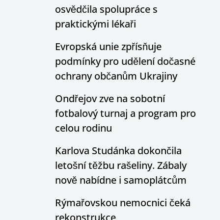
osvědčila spolupráce s
praktickými lékaři
Evropská unie zpřísňuje
podmínky pro udělení dočasné
ochrany občanům Ukrajiny
Ondřejov zve na sobotní
fotbalový turnaj a program pro
celou rodinu
Karlova Studánka dokončila
letošní těžbu rašeliny. Zábaly
nově nabídne i samoplátcům
Rýmařovskou nemocnici čeká
rekonstrukce