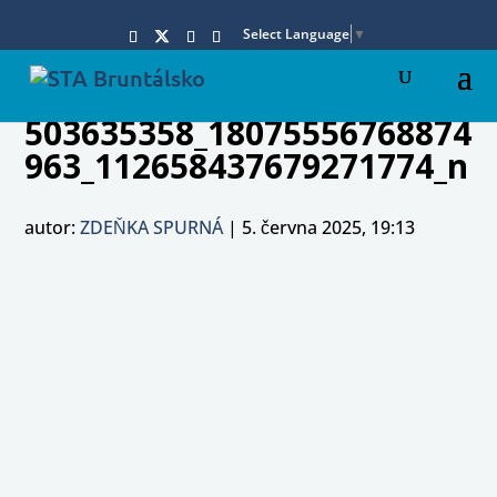
Select Language
▼
503635358_18075556768874
963_112658437679271774_n
autor:
ZDEŇKA SPURNÁ
|
5. června 2025, 19:13