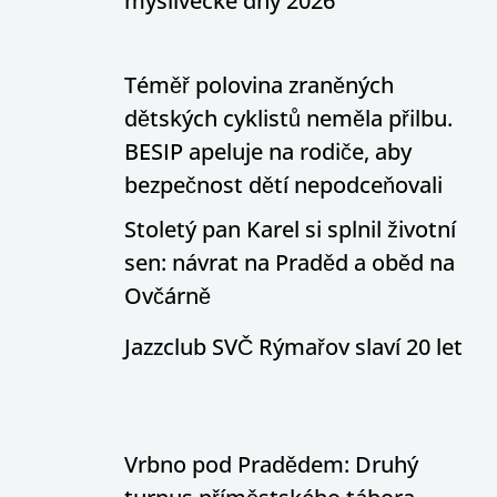
myslivecké dny 2026
Téměř polovina zraněných
dětských cyklistů neměla přilbu.
BESIP apeluje na rodiče, aby
bezpečnost dětí nepodceňovali
Stoletý pan Karel si splnil životní
sen: návrat na Praděd a oběd na
Ovčárně
Jazzclub SVČ Rýmařov slaví 20 let
Vrbno pod Pradědem: Druhý