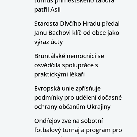
turnus příměstského tábora
patřil Asii
Starosta Dívčího Hradu předal
Janu Bachovi klíč od obce jako
výraz úcty
Bruntálské nemocnici se
osvědčila spolupráce s
praktickými lékaři
Evropská unie zpřísňuje
podmínky pro udělení dočasné
ochrany občanům Ukrajiny
Ondřejov zve na sobotní
fotbalový turnaj a program pro