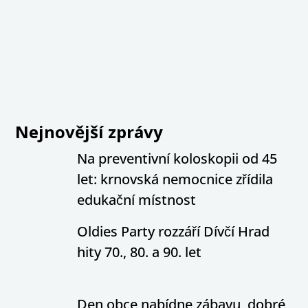
Nejnovější zprávy
Na preventivní koloskopii od 45
let: krnovská nemocnice zřídila
edukační místnost
Oldies Party rozzáří Dívčí Hrad
hity 70., 80. a 90. let
Den obce nabídne zábavu, dobré