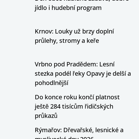
jídlo i hudební program
Krnov: Louky už brzy doplní
průlehy, stromy a keře
Vrbno pod Pradědem: Lesní
stezka podél řeky Opavy je delší a
pohodlnější
Do konce roku končí platnost
ještě 284 tisícům řidičských
průkazů
Rýmařov: Dřevařské, lesnické a