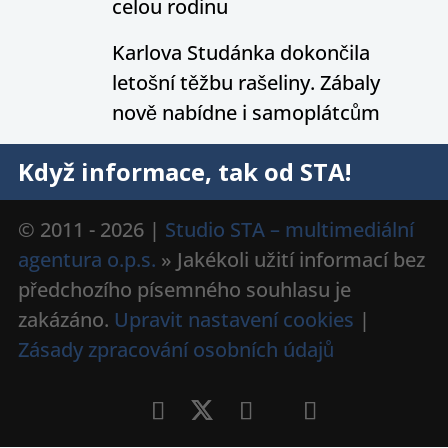
celou rodinu
Karlova Studánka dokončila
letošní těžbu rašeliny. Zábaly
nově nabídne i samoplátcům
Když informace, tak od STA!
© 2011 - 2026 |
Studio STA – multimediální
agentura o.p.s.
» Jakékoli užití informací bez
předchozího písemného souhlasu je
zakázáno.
Upravit nastavení cookies
|
Zásady zpracování osobních údajů