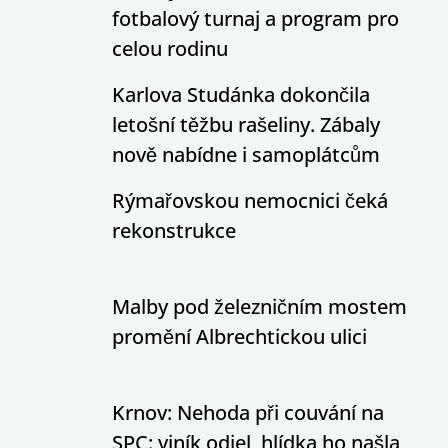
fotbalový turnaj a program pro
celou rodinu
Karlova Studánka dokončila
letošní těžbu rašeliny. Zábaly
nově nabídne i samoplátcům
Rýmařovskou nemocnici čeká
rekonstrukce
Malby pod železničním mostem
promění Albrechtickou ulici
Krnov: Nehoda při couvání na
SPC: viník odjel, hlídka ho našla