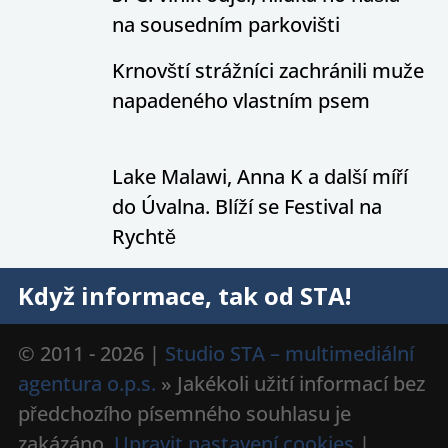
na sousedním parkovišti
Krnovští strážníci zachránili muže
napadeného vlastním psem
Lake Malawi, Anna K a další míří
do Úvalna. Blíží se Festival na
Rychtě
Když informace, tak od STA!
© 2011 - 2026 |
Studio STA – multimediální
agentura o.p.s.
» Jakékoli užití informací bez
předchozího písemného souhlasu je
zakázáno.
Upravit nastavení cookies
|