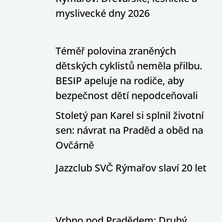
myslivecké dny 2026
Téměř polovina zraněných
dětských cyklistů neměla přilbu.
BESIP apeluje na rodiče, aby
bezpečnost dětí nepodceňovali
Stoletý pan Karel si splnil životní
sen: návrat na Praděd a oběd na
Ovčárně
Jazzclub SVČ Rýmařov slaví 20 let
Vrbno pod Pradědem: Druhý