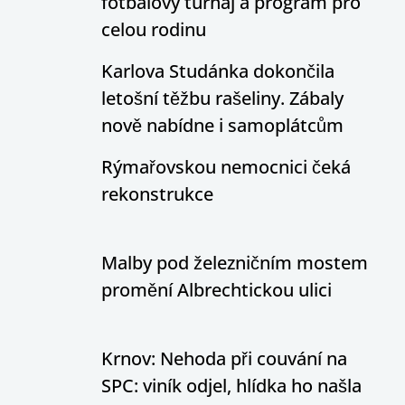
fotbalový turnaj a program pro
celou rodinu
Karlova Studánka dokončila
letošní těžbu rašeliny. Zábaly
nově nabídne i samoplátcům
Rýmařovskou nemocnici čeká
rekonstrukce
Malby pod železničním mostem
promění Albrechtickou ulici
Krnov: Nehoda při couvání na
SPC: viník odjel, hlídka ho našla