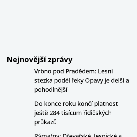
Nejnovější zprávy
Vrbno pod Pradědem: Lesní
stezka podél řeky Opavy je delší a
pohodlnější
Do konce roku končí platnost
ještě 284 tisícům řidičských
průkazů
Rýmařov: Dřevařské, lesnické a