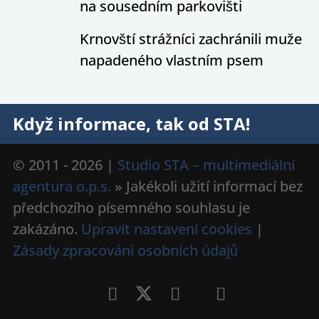
na sousedním parkovišti
Krnovští strážníci zachránili muže
napadeného vlastním psem
Když informace, tak od STA!
© 2011 - 2026 |
Studio STA – multimediální
agentura o.p.s.
» Jakékoli užití informací bez
předchozího písemného souhlasu je
zakázáno.
Upravit nastavení cookies
|
Zásady zpracování osobních údajů