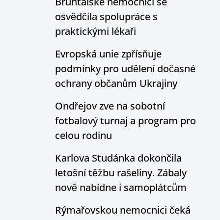
Bruntálské nemocnici se
osvědčila spolupráce s
praktickými lékaři
Evropská unie zpřísňuje
podmínky pro udělení dočasné
ochrany občanům Ukrajiny
Ondřejov zve na sobotní
fotbalový turnaj a program pro
celou rodinu
Karlova Studánka dokončila
letošní těžbu rašeliny. Zábaly
nově nabídne i samoplátcům
Rýmařovskou nemocnici čeká