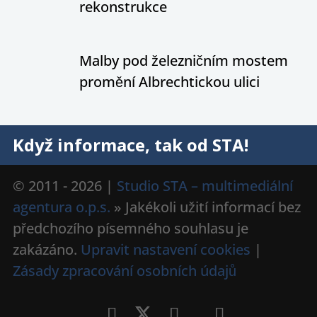
rekonstrukce
Malby pod železničním mostem
promění Albrechtickou ulici
Když informace, tak od STA!
© 2011 - 2026 |
Studio STA – multimediální
agentura o.p.s.
» Jakékoli užití informací bez
předchozího písemného souhlasu je
zakázáno.
Upravit nastavení cookies
|
Zásady zpracování osobních údajů