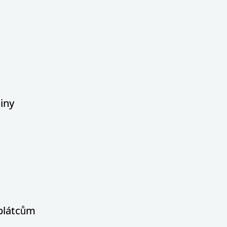
iny
oplátcům