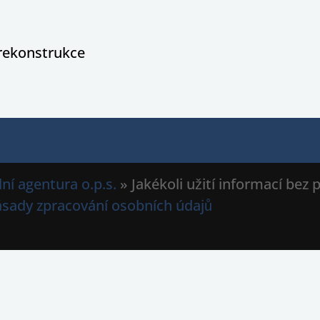
rekonstrukce
ní agentura o.p.s.
» Jakékoli užití informací bez
ásady zpracování osobních údajů