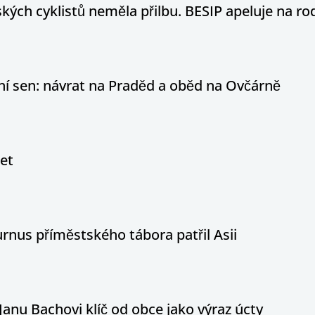
ých cyklistů neměla přilbu. BESIP apeluje na ro
otní sen: návrat na Praděd a oběd na Ovčárně
let
nus příměstského tábora patřil Asii
Janu Bachovi klíč od obce jako výraz úcty