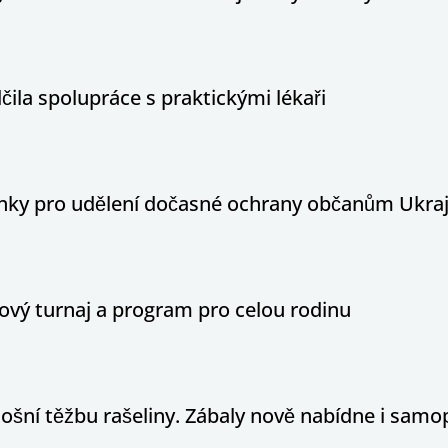
ila spolupráce s praktickými lékaři
ínky pro udělení dočasné ochrany občanům Ukraj
ový turnaj a program pro celou rodinu
tošní těžbu rašeliny. Zábaly nově nabídne i sam