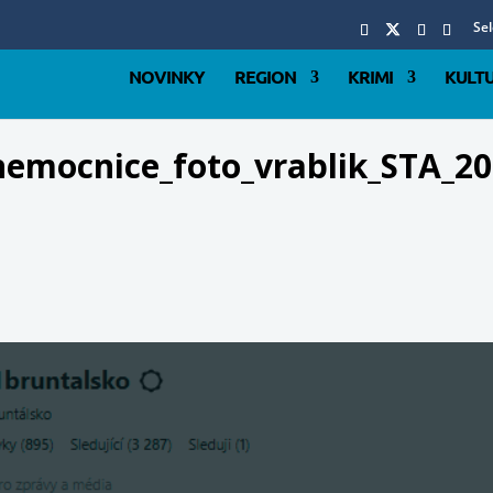
Se
NOVINKY
REGION
KRIMI
KULT
nemocnice_foto_vrablik_STA_20