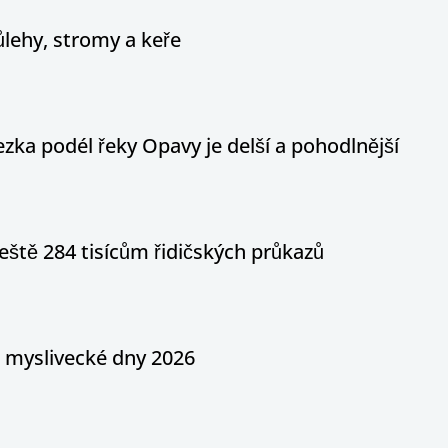
ůlehy, stromy a keře
ka podél řeky Opavy je delší a pohodlnější
eště 284 tisícům řidičských průkazů
a myslivecké dny 2026