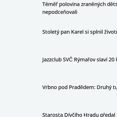
Téměř polovina zraněných dětsk
nepodceňovali
Stoletý pan Karel si splnil živ
Jazzclub SVČ Rýmařov slaví 20 
Vrbno pod Pradědem: Druhý tur
Starosta Dívčího Hradu předal 