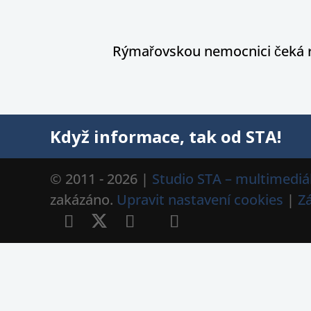
Rýmařovskou nemocnici čeká 
Když informace, tak od STA!
© 2011 - 2026 |
Studio STA – multimediál
zakázáno.
Upravit nastavení cookies
|
Z