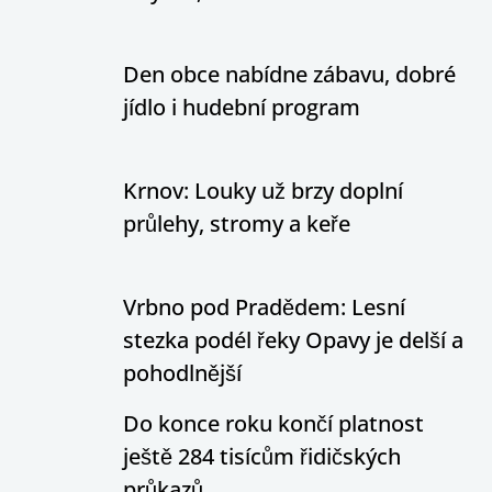
Den obce nabídne zábavu, dobré
jídlo i hudební program
Krnov: Louky už brzy doplní
průlehy, stromy a keře
Vrbno pod Pradědem: Lesní
stezka podél řeky Opavy je delší a
pohodlnější
Do konce roku končí platnost
ještě 284 tisícům řidičských
průkazů