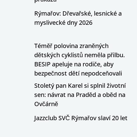
Rýmařov: Dřevařské, lesnické a
myslivecké dny 2026
Téměř polovina zraněných
dětských cyklistů neměla přilbu.
BESIP apeluje na rodiče, aby
bezpečnost dětí nepodceňovali
Stoletý pan Karel si splnil životní
sen: návrat na Praděd a oběd na
Ovčárně
Jazzclub SVČ Rýmařov slaví 20 let