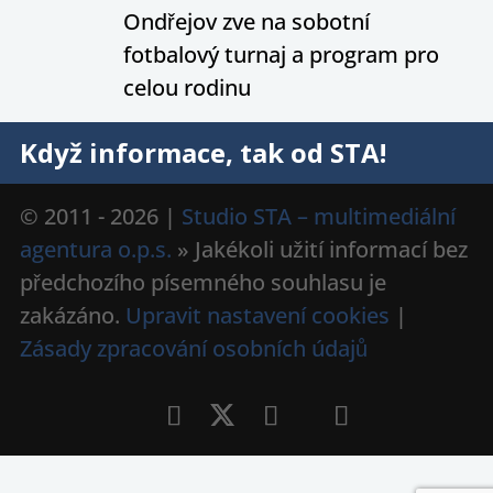
Ondřejov zve na sobotní
fotbalový turnaj a program pro
celou rodinu
Když informace, tak od STA!
© 2011 - 2026 |
Studio STA – multimediální
agentura o.p.s.
» Jakékoli užití informací bez
předchozího písemného souhlasu je
zakázáno.
Upravit nastavení cookies
|
Zásady zpracování osobních údajů