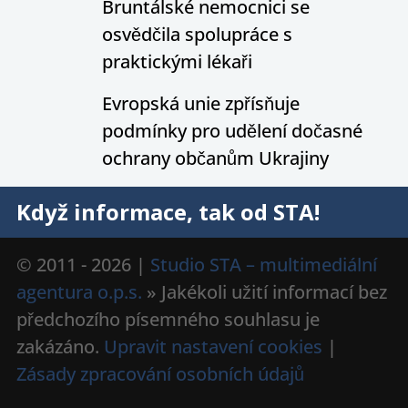
Bruntálské nemocnici se
osvědčila spolupráce s
praktickými lékaři
Evropská unie zpřísňuje
podmínky pro udělení dočasné
ochrany občanům Ukrajiny
Když informace, tak od STA!
© 2011 - 2026 |
Studio STA – multimediální
agentura o.p.s.
» Jakékoli užití informací bez
předchozího písemného souhlasu je
zakázáno.
Upravit nastavení cookies
|
Zásady zpracování osobních údajů