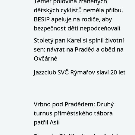
Téměř polovina zraněných
dětských cyklistů neměla přilbu.
BESIP apeluje na rodiče, aby
bezpečnost dětí nepodceňovali
Stoletý pan Karel si splnil životní
sen: návrat na Praděd a oběd na
Ovčárně
Jazzclub SVČ Rýmařov slaví 20 let
Vrbno pod Pradědem: Druhý
turnus příměstského tábora
patřil Asii