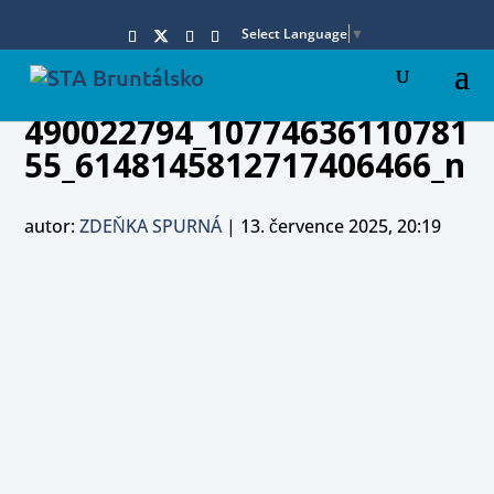
Select Language
▼
490022794_10774636110781
55_6148145812717406466_n
autor:
ZDEŇKA SPURNÁ
|
13. července 2025, 20:19