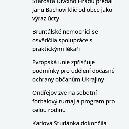
Starosta Dívčího Hradu předal
Janu Bachovi klíč od obce jako
výraz úcty
Bruntálské nemocnici se
osvědčila spolupráce s
praktickými lékaři
Evropská unie zpřísňuje
podmínky pro udělení dočasné
ochrany občanům Ukrajiny
Ondřejov zve na sobotní
fotbalový turnaj a program pro
celou rodinu
Karlova Studánka dokončila