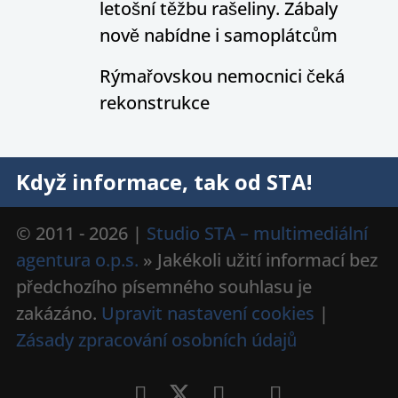
letošní těžbu rašeliny. Zábaly
nově nabídne i samoplátcům
Rýmařovskou nemocnici čeká
rekonstrukce
Když informace, tak od STA!
© 2011 - 2026 |
Studio STA – multimediální
agentura o.p.s.
» Jakékoli užití informací bez
předchozího písemného souhlasu je
zakázáno.
Upravit nastavení cookies
|
Zásady zpracování osobních údajů